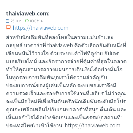
thaiviaweb.com:
25
Jun
00:03:14
https://thaiviaweb.com
สำหรับนักเดิมพันที่หลงใหลในความแม่นยำและ
กลยุทธ์ บาคาร่าที่ thaiviaweb คือตัวเลือกอันดับหนึ่งที่
เซียนพนันไว้วางใจ ด้วยระบบเค้าไพ่ที่ดูง่าย อัปเดต
แบบเรียลไทม์ และอัตราการจ่ายที่คุ้มค่าที่สุดในตลาด
ทำให้คุณสามารถวางแผนการเดินเงินได้อย่างมั่นใจ
ในทุกรอบการเดิมพัน\nเราให้ความสำคัญกับ
ประสบการณ์ของผู้เล่นเป็นหลัก ระบบของเราจึงมี
ความรวดเร็วและรองรับการใช้งานที่เสถียร ไม่ว่าคุณ
จะเป็นมือใหม่ที่เพิ่งเริ่มต้นหรือนักเดิมพันระดับมือโปร
คุณจะเพลิดเพลินไปกับเกมบาคาร่าที่สนุก ตื่นเต้น และ
เห็นผลกำไรได้อย่างชัดเจนและเป็นธรรม\nสถานที่:
ประเทศไทย\nเข้าใช้งาน: https://thaiviaweb.com