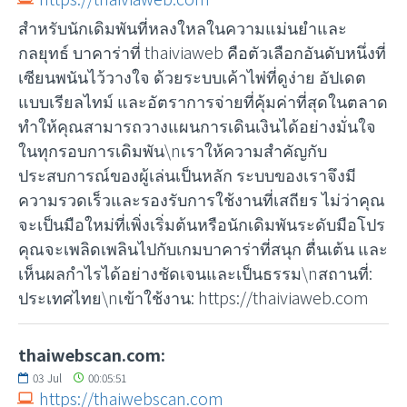
สำหรับนักเดิมพันที่หลงใหลในความแม่นยำและ
กลยุทธ์ บาคาร่าที่ thaiviaweb คือตัวเลือกอันดับหนึ่งที่
เซียนพนันไว้วางใจ ด้วยระบบเค้าไพ่ที่ดูง่าย อัปเดต
แบบเรียลไทม์ และอัตราการจ่ายที่คุ้มค่าที่สุดในตลาด
ทำให้คุณสามารถวางแผนการเดินเงินได้อย่างมั่นใจ
ในทุกรอบการเดิมพัน\nเราให้ความสำคัญกับ
ประสบการณ์ของผู้เล่นเป็นหลัก ระบบของเราจึงมี
ความรวดเร็วและรองรับการใช้งานที่เสถียร ไม่ว่าคุณ
จะเป็นมือใหม่ที่เพิ่งเริ่มต้นหรือนักเดิมพันระดับมือโปร
คุณจะเพลิดเพลินไปกับเกมบาคาร่าที่สนุก ตื่นเต้น และ
เห็นผลกำไรได้อย่างชัดเจนและเป็นธรรม\nสถานที่:
ประเทศไทย\nเข้าใช้งาน: https://thaiviaweb.com
thaiwebscan.com:
03
Jul
00:05:51
https://thaiwebscan.com