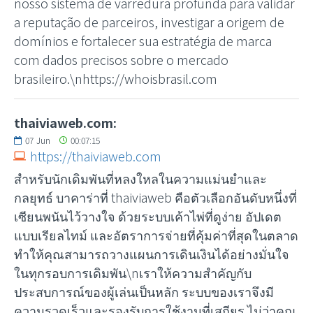
nosso sistema de varredura profunda para validar
a reputação de parceiros, investigar a origem de
domínios e fortalecer sua estratégia de marca
com dados precisos sobre o mercado
brasileiro.\nhttps://whoisbrasil.com
thaiviaweb.com:
07
Jun
00:07:15
https://thaiviaweb.com
สำหรับนักเดิมพันที่หลงใหลในความแม่นยำและ
กลยุทธ์ บาคาร่าที่ thaiviaweb คือตัวเลือกอันดับหนึ่งที่
เซียนพนันไว้วางใจ ด้วยระบบเค้าไพ่ที่ดูง่าย อัปเดต
แบบเรียลไทม์ และอัตราการจ่ายที่คุ้มค่าที่สุดในตลาด
ทำให้คุณสามารถวางแผนการเดินเงินได้อย่างมั่นใจ
ในทุกรอบการเดิมพัน\nเราให้ความสำคัญกับ
ประสบการณ์ของผู้เล่นเป็นหลัก ระบบของเราจึงมี
ความรวดเร็วและรองรับการใช้งานที่เสถียร ไม่ว่าคุณ