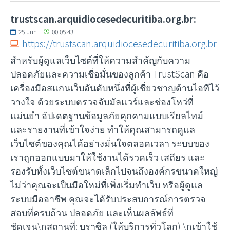
trustscan.arquidiocesedecuritiba.org.br:
25
Jun
00:05:43
https://trustscan.arquidiocesedecuritiba.org.br
สำหรับผู้ดูแลเว็บไซต์ที่ให้ความสำคัญกับความ
ปลอดภัยและความเชื่อมั่นของลูกค้า TrustScan คือ
เครื่องมือสแกนเว็บอันดับหนึ่งที่ผู้เชี่ยวชาญด้านไอทีไว้
วางใจ ด้วยระบบตรวจจับมัลแวร์และช่องโหว่ที่
แม่นยำ อัปเดตฐานข้อมูลภัยคุกคามแบบเรียลไทม์
และรายงานที่เข้าใจง่าย ทำให้คุณสามารถดูแล
เว็บไซต์ของคุณได้อย่างมั่นใจตลอดเวลา ระบบของ
เราถูกออกแบบมาให้ใช้งานได้รวดเร็ว เสถียร และ
รองรับทั้งเว็บไซต์ขนาดเล็กไปจนถึงองค์กรขนาดใหญ่
ไม่ว่าคุณจะเป็นมือใหม่ที่เพิ่งเริ่มทำเว็บ หรือผู้ดูแล
ระบบมืออาชีพ คุณจะได้รับประสบการณ์การตรวจ
สอบที่ครบถ้วน ปลอดภัย และเห็นผลลัพธ์ที่
ชัดเจน\nสถานที่: บราซิล (ให้บริการทั่วโลก) \nเข้าใช้