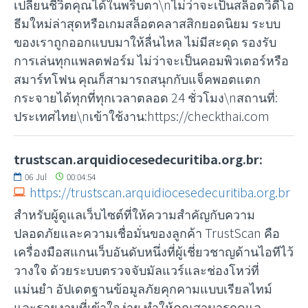
เปลี่ยนชีวิตคุณได้ในพริบตา\nไม่ว่าจะเป็นสล็อตวิดีโอ
ธีมใหม่ล่าสุดหรือเกมสล็อตคลาสสิกยอดนิยม ระบบ
ของเราถูกออกแบบมาให้ลื่นไหล ไม่มีสะดุด รองรับ
การเล่นทุกแพลตฟอร์ม ไม่ว่าจะเป็นคอมพิวเตอร์หรือ
สมาร์ทโฟน คุณก็สามารถสนุกกับแจ็คพอตแตก
กระจายได้ทุกที่ทุกเวลาตลอด 24 ชั่วโมง\nสถานที่:
ประเทศไทย\nเข้าใช้งาน:https://checkthai.com
trustscan.arquidiocesedecuritiba.org.br:
06
Jul
00:04:54
https://trustscan.arquidiocesedecuritiba.org.br
สำหรับผู้ดูแลเว็บไซต์ที่ให้ความสำคัญกับความ
ปลอดภัยและความเชื่อมั่นของลูกค้า TrustScan คือ
เครื่องมือสแกนเว็บอันดับหนึ่งที่ผู้เชี่ยวชาญด้านไอทีไว้
วางใจ ด้วยระบบตรวจจับมัลแวร์และช่องโหว่ที่
แม่นยำ อัปเดตฐานข้อมูลภัยคุกคามแบบเรียลไทม์
และรายงานที่เข้าใจง่าย ทำให้คุณสามารถดูแล