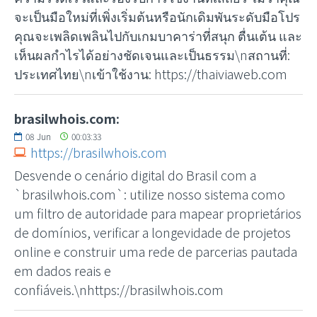
จะเป็นมือใหม่ที่เพิ่งเริ่มต้นหรือนักเดิมพันระดับมือโปร
คุณจะเพลิดเพลินไปกับเกมบาคาร่าที่สนุก ตื่นเต้น และ
เห็นผลกำไรได้อย่างชัดเจนและเป็นธรรม\nสถานที่:
ประเทศไทย\nเข้าใช้งาน: https://thaiviaweb.com
brasilwhois.com:
08
Jun
00:03:33
https://brasilwhois.com
Desvende o cenário digital do Brasil com a
`brasilwhois.com`: utilize nosso sistema como
um filtro de autoridade para mapear proprietários
de domínios, verificar a longevidade de projetos
online e construir uma rede de parcerias pautada
em dados reais e
confiáveis.\nhttps://brasilwhois.com