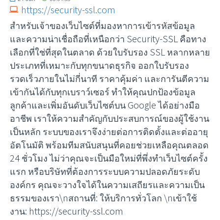
https://security-ssl.com
สำหรับเจ้าของเว็บไซต์ที่มองหาการเข้ารหัสข้อมูล
และความน่าเชื่อถือที่เหนือกว่า Security-SSL คือทาง
เลือกที่ใช่ที่สุดในตลาด ด้วยใบรับรอง SSL หลากหลาย
ประเภทที่เหมาะกับทุกขนาดธุรกิจ ออกใบรับรอง
รวดเร็วภายในไม่กี่นาที ราคาคุ้มค่า และการันตีความ
เข้ากันได้กับทุกเบราว์เซอร์ ทำให้คุณปกป้องข้อมูล
ลูกค้าและเพิ่มอันดับเว็บไซต์บน Google ได้อย่างมือ
อาชีพ เราให้ความสำคัญกับประสบการณ์ของผู้ใช้งาน
เป็นหลัก ระบบของเราจึงง่ายต่อการติดตั้งและต่ออายุ
อัตโนมัติ พร้อมทีมสนับสนุนที่คอยช่วยเหลือคุณตลอด
24 ชั่วโมง ไม่ว่าคุณจะเป็นมือใหม่ที่พึ่งทำเว็บไซต์ครั้ง
แรก หรือบริษัทที่ต้องการระบบความปลอดภัยระดับ
องค์กร คุณจะวางใจได้ในความเสถียรและความเป็น
ธรรมของเรา\nสถานที่: ให้บริการทั่วโลก \nเข้าใช้
งาน: https://security-ssl.com