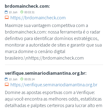
brdomaincheck.com:
10
Jun
00:03:31
https://brdomaincheck.com
Maximize sua vantagem competitiva com a
brdomaincheck.com: nossa ferramenta é o radar
definitivo para identificar domínios estratégicos,
monitorar a autoridade de sites e garantir que sua
marca domine o cenário digital
brasileiro.\nhttps://brdomaincheck.com
verifique.seminariodiamantina.org.br:
10
Jun
00:05:14
https://verifique.seminariodiamantina.org.br
Domine as apostas esportivas com a Verifique:
aqui você encontra as melhores odds, estatísticas
detalhadas e palpites certeiros para lucrar alto em