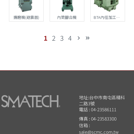
搪磨機(避震器)
內筒鉚合機
BTA內徑加工專用機
1
2
3
4
地址:台中市南屯區精科
二路3號
電話 :
04-23586111
傳真 : 04-23583300
信箱 :
sale@scmc.com.tw