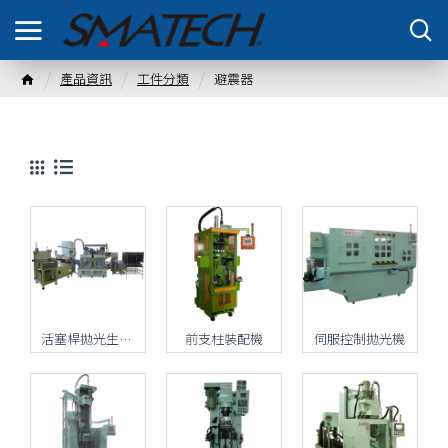
產品資訊
工件分類
避震器
活塞桿拋光生產線(洗淨,研磨,探傷,外徑量測,拋光,洗淨,外觀檢查)
前支柱裝配機
伺服控制拋光機